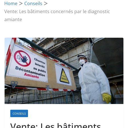
Home
Conseils
Vente: Les bâtiments concernés par le diagnostic
amiante
CONSEILS
Vente: Les bâtiments