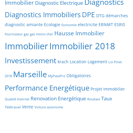
Diagnostics
Immobilier
Diagnostic Electrique
Diagnostics Immobiliers
DPE
DTG
démarches
diagnostic amiante
Ecologie
electricite
ERNMT
ESRIS
Economie
Hausse Immobilier
fournisseur gaz
gaz moins cher
Immobilier
Immobilier 2018
Investissement
krach
Location
Logement
Loi Pinel
Marseille
Obligatoires
2018
MyPassPro
Performance Energétique
Projet Immobilier
Renovation Energétique
Taux
Qualité Internet
Roubaix
Vente
Télétravail
Voiture autonome