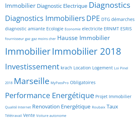
Diagnostics
Immobilier
Diagnostic Electrique
Diagnostics Immobiliers
DPE
DTG
démarches
diagnostic amiante
Ecologie
electricite
ERNMT
ESRIS
Economie
Hausse Immobilier
fournisseur gaz
gaz moins cher
Immobilier
Immobilier 2018
Investissement
krach
Location
Logement
Loi Pinel
Marseille
Obligatoires
2018
MyPassPro
Performance Energétique
Projet Immobilier
Renovation Energétique
Taux
Qualité Internet
Roubaix
Vente
Télétravail
Voiture autonome