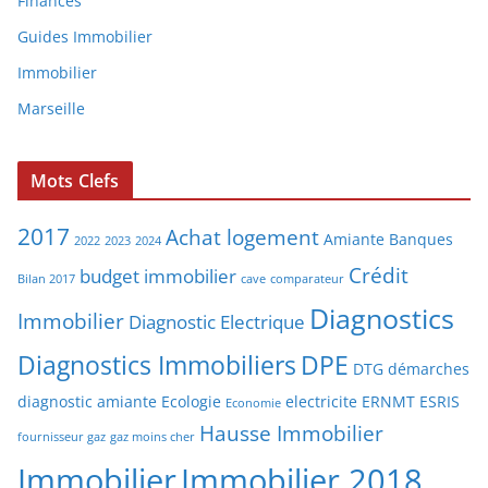
Finances
Guides Immobilier
Immobilier
Marseille
Mots Clefs
2017
Achat logement
Amiante
Banques
2022
2023
2024
Crédit
budget immobilier
Bilan 2017
cave
comparateur
Diagnostics
Immobilier
Diagnostic Electrique
Diagnostics Immobiliers
DPE
DTG
démarches
diagnostic amiante
Ecologie
electricite
ERNMT
ESRIS
Economie
Hausse Immobilier
fournisseur gaz
gaz moins cher
Immobilier
Immobilier 2018