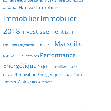
electricite
ERNMT
ESRIS
Economie
fournisseur gaz
gaz
Hausse Immobilier
moins cher
Immobilier
Immobilier
2018
Investissement
krach
Marseille
Location
Logement
Loi Pinel 2018
Performance
Obligatoires
MyPassPro
Energétique
Projet Immobilier
Qualité
Renovation Energétique
Taux
Internet
Roubaix
Vente
Télétravail
Voiture autonome