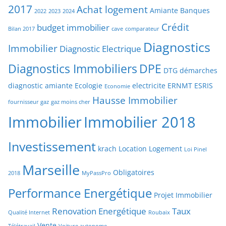
2017
Achat logement
Amiante
Banques
2022
2023
2024
Crédit
budget immobilier
Bilan 2017
cave
comparateur
Diagnostics
Immobilier
Diagnostic Electrique
Diagnostics Immobiliers
DPE
DTG
démarches
diagnostic amiante
Ecologie
electricite
ERNMT
ESRIS
Economie
Hausse Immobilier
fournisseur gaz
gaz moins cher
Immobilier
Immobilier 2018
Investissement
krach
Location
Logement
Loi Pinel
Marseille
Obligatoires
2018
MyPassPro
Performance Energétique
Projet Immobilier
Renovation Energétique
Taux
Qualité Internet
Roubaix
Vente
Télétravail
Voiture autonome