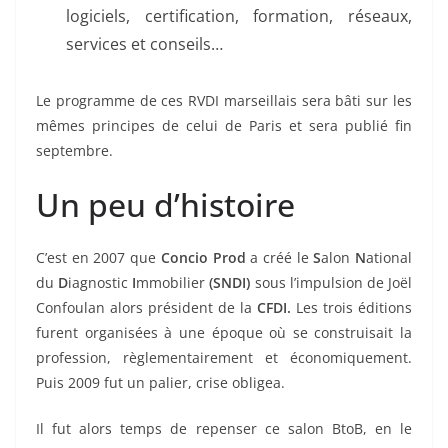
logiciels, certification, formation, réseaux,
services et conseils…
Le programme de ces RVDI marseillais sera bâti sur les
mêmes principes de celui de Paris et sera publié fin
septembre.
Un peu d’histoire
C’est en 2007 que
Concio Prod
a créé le
S
alon
N
ational
du
D
iagnostic
I
mmobilier
(SNDI)
sous l’impulsion de Joël
Confoulan alors président de la
CFDI.
Les trois éditions
furent organisées à une époque où se construisait la
profession, règlementairement et économiquement.
Puis 2009 fut un palier, crise obligea.
Il fut alors temps de repenser ce salon BtoB, en le